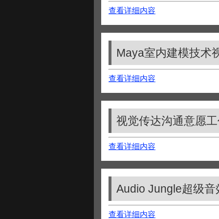
查看详细内容
Maya室内建模技术
查看详细内容
视觉传达沟通意愿工
查看详细内容
Audio Jungle超
头音乐合集
查看详细内容