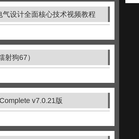
trical电气设计全面核心技术视频教程
7（镭射狗67）
 Complete v7.0.21版