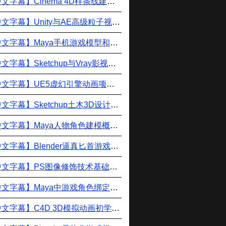
【中文字幕】Cinema 4D样条线建模大师班训练视频教程
【中文字幕】Unity与AE高级粒子视觉特效制作视频教程
【中文字幕】Maya手机游戏模型和纹理3D资产制作视频教程
【中文字幕】Sketchup与Vray影视级建筑渲染技术视频教程
【中文字幕】UE5虚幻引擎动画项目完整制作视频教程
【中文字幕】Sketchup土木3D设计技术训练视频教程
【中文字幕】Maya人物角色建模概念设计技术视频课程
【中文字幕】Blender逼真匕首游戏资产制作全流程视频教程
【中文字幕】PS图像修饰技术基础技能训练视频教程
【中文字幕】Maya中游戏角色绑定动画大师级视频课程
【中文字幕】C4D 3D模拟动画初学者入门训练视频课程