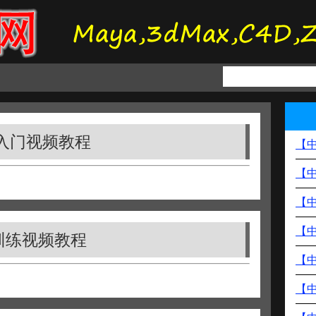
础入门视频教程
训练视频教程