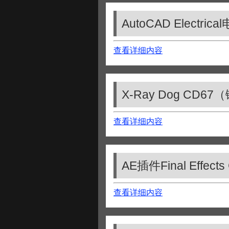
AutoCAD Elec
查看详细内容
X-Ray Dog CD6
查看详细内容
AE插件Final Effects
查看详细内容