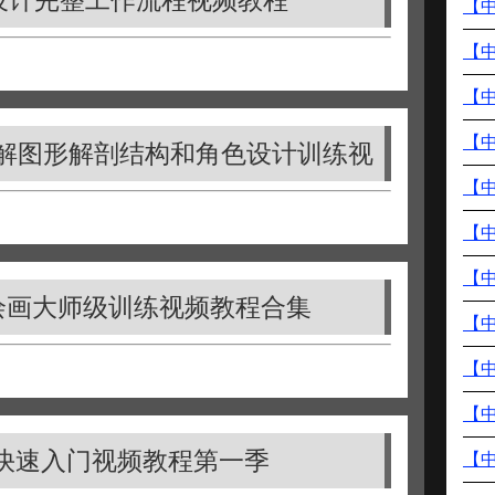
内设计完整工作流程视频教程
画-理解图形解剖结构和角色设计训练视
nik数字绘画大师级训练视频教程合集
技术快速入门视频教程第一季