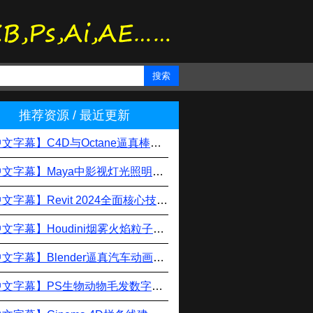
推荐资源 / 最近更新
【中文字幕】C4D与Octane逼真棒棒糖戒指制作视频课程
【中文字幕】Maya中影视灯光照明技术大师级视频教程
【中文字幕】Revit 2024全面核心技术训练视频教程
【中文字幕】Houdini烟雾火焰粒子视觉特效制作大师级视频教程
【中文字幕】Blender逼真汽车动画实例制作视频课程
【中文字幕】PS生物动物毛发数字绘画实例训练视频教程